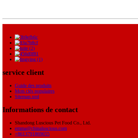
service client
Guide des produits
Mots clés populaires
Sitemap.xml
Informations de contact
Shandong Luscious Pet Food Co., Ltd.
emma@chinaluscious.com
+8613791869655