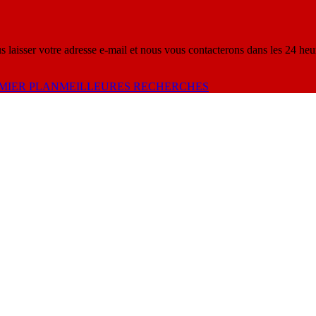
s laisser votre adresse e-mail et nous vous contacterons dans les 24 heu
MIER PLAN
MEILLEURES RECHERCHES