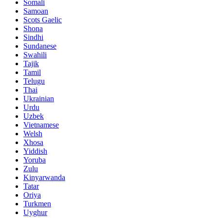
Somali
Samoan
Scots Gaelic
Shona
Sindhi
Sundanese
Swahili
Tajik
Tamil
Telugu
Thai
Ukrainian
Urdu
Uzbek
Vietnamese
Welsh
Xhosa
Yiddish
Yoruba
Zulu
Kinyarwanda
Tatar
Oriya
Turkmen
Uyghur