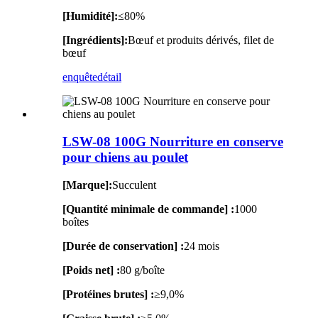
[Humidité]:
≤80%
[Ingrédients]:
Bœuf et produits dérivés, filet de
bœuf
enquête
détail
LSW-08 100G Nourriture en conserve
pour chiens au poulet
[Marque]:
Succulent
[Quantité minimale de commande] :
1000
boîtes
[Durée de conservation] :
24 mois
[Poids net] :
80 g/boîte
[Protéines brutes] :
≥9,0%