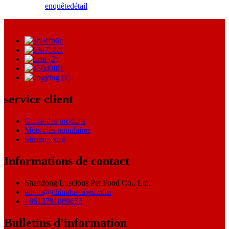
enquête
détail
service client
Guide des produits
Mots clés populaires
Sitemap.xml
Informations de contact
Shandong Luscious Pet Food Co., Ltd.
emma@chinaluscious.com
+8613791869655
Bulletins d'information