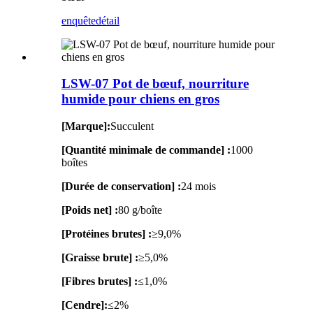
enquête
détail
LSW-07 Pot de bœuf, nourriture
humide pour chiens en gros
[Marque]:
Succulent
[Quantité minimale de commande] :
1000
boîtes
[Durée de conservation] :
24 mois
[Poids net] :
80 g/boîte
[Protéines brutes] :
≥9,0%
[Graisse brute] :
≥5,0%
[Fibres brutes] :
≤1,0%
[Cendre]:
≤2%