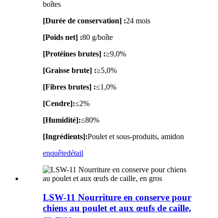
boîtes
[Durée de conservation] :
24 mois
[Poids net] :
80 g/boîte
[Protéines brutes] :
≥9,0%
[Graisse brute] :
≥5,0%
[Fibres brutes] :
≤1,0%
[Cendre]:
≤2%
[Humidité]:
≤80%
[Ingrédients]:
Poulet et sous-produits, amidon
enquête
détail
LSW-11 Nourriture en conserve pour
chiens au poulet et aux œufs de caille,