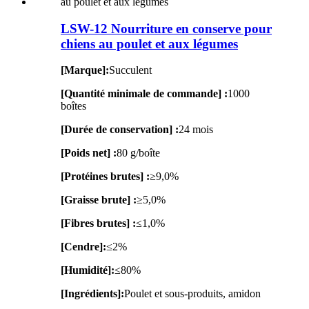
LSW-12 Nourriture en conserve pour
chiens au poulet et aux légumes
[Marque]:
Succulent
[Quantité minimale de commande] :
1000
boîtes
[Durée de conservation] :
24 mois
[Poids net] :
80 g/boîte
[Protéines brutes] :
≥9,0%
[Graisse brute] :
≥5,0%
[Fibres brutes] :
≤1,0%
[Cendre]:
≤2%
[Humidité]:
≤80%
[Ingrédients]:
Poulet et sous-produits, amidon