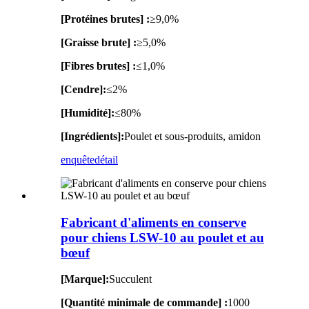
[Protéines brutes] :
≥9,0%
[Graisse brute] :
≥5,0%
[Fibres brutes] :
≤1,0%
[Cendre]:
≤2%
[Humidité]:
≤80%
[Ingrédients]:
Poulet et sous-produits, amidon
enquête
détail
Fabricant d'aliments en conserve
pour chiens LSW-10 au poulet et au
bœuf
[Marque]:
Succulent
[Quantité minimale de commande] :
1000