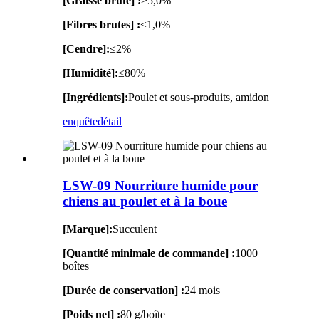
[Graisse brute] :
≥5,0%
[Fibres brutes] :
≤1,0%
[Cendre]:
≤2%
[Humidité]:
≤80%
[Ingrédients]:
Poulet et sous-produits, amidon
enquête
détail
LSW-09 Nourriture humide pour
chiens au poulet et à la boue
[Marque]:
Succulent
[Quantité minimale de commande] :
1000
boîtes
[Durée de conservation] :
24 mois
[Poids net] :
80 g/boîte