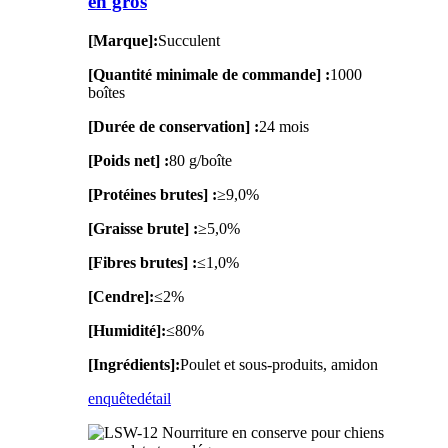
en gros
[Marque]:
Succulent
[Quantité minimale de commande] :
1000
boîtes
[Durée de conservation] :
24 mois
[Poids net] :
80 g/boîte
[Protéines brutes] :
≥9,0%
[Graisse brute] :
≥5,0%
[Fibres brutes] :
≤1,0%
[Cendre]:
≤2%
[Humidité]:
≤80%
[Ingrédients]:
Poulet et sous-produits, amidon
enquête
détail