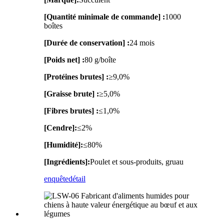
[Quantité minimale de commande] :
1000
boîtes
[Durée de conservation] :
24 mois
[Poids net] :
80 g/boîte
[Protéines brutes] :
≥9,0%
[Graisse brute] :
≥5,0%
[Fibres brutes] :
≤1,0%
[Cendre]:
≤2%
[Humidité]:
≤80%
[Ingrédients]:
Poulet et sous-produits, gruau
enquête
détail