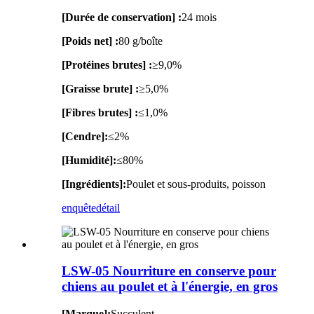
[Durée de conservation] :
24 mois
[Poids net] :
80 g/boîte
[Protéines brutes] :
≥9,0%
[Graisse brute] :
≥5,0%
[Fibres brutes] :
≤1,0%
[Cendre]:
≤2%
[Humidité]:
≤80%
[Ingrédients]:
Poulet et sous-produits, poisson
enquête
détail
LSW-05 Nourriture en conserve pour
chiens au poulet et à l'énergie, en gros
[Marque]:
Succulent