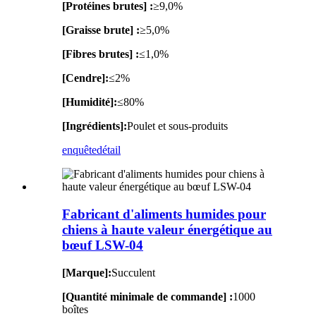
[Protéines brutes] :
≥9,0%
[Graisse brute] :
≥5,0%
[Fibres brutes] :
≤1,0%
[Cendre]:
≤2%
[Humidité]:
≤80%
[Ingrédients]:
Poulet et sous-produits
enquête
détail
Fabricant d'aliments humides pour
chiens à haute valeur énergétique au
bœuf LSW-04
[Marque]:
Succulent
[Quantité minimale de commande] :
1000
boîtes