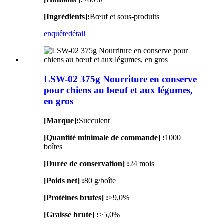
[Ingrédients]:
Bœuf et sous-produits
enquête
détail
LSW-02 375g Nourriture en conserve
pour chiens au bœuf et aux légumes,
en gros
[Marque]:
Succulent
[Quantité minimale de commande] :
1000
boîtes
[Durée de conservation] :
24 mois
[Poids net] :
80 g/boîte
[Protéines brutes] :
≥9,0%
[Graisse brute] :
≥5,0%