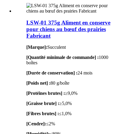
LSW-01 375g Aliment en conserve
pour chiens au bœuf des prairies
Fabricant
[Marque]:
Succulent
[Quantité minimale de commande] :
1000
boîtes
[Durée de conservation] :
24 mois
[Poids net] :
80 g/boîte
[Protéines brutes] :
≥9,0%
[Graisse brute] :
≥5,0%
[Fibres brutes] :
≤1,0%
[Cendre]:
≤2%
[Humidité]:
≤80%