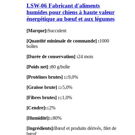
LSW-06 Fabricant d'aliments
humides pour chiens à haute valeur
énergétique au bœuf et aux légumes
[Marque]:
Succulent
[Quantité minimale de commande] :
1000
boîtes
[Durée de conservation] :
24 mois
[Poids net] :
80 g/boîte
[Protéines brutes] :
≥9,0%
[Graisse brute] :
≥5,0%
[Fibres brutes] :
≤1,0%
[Cendre]:
≤2%
[Humidité]:
≤80%
[Ingrédients]:
Bœuf et produits dérivés, filet de
bœuf