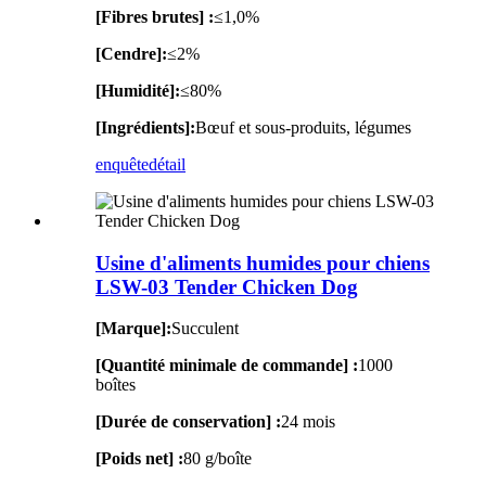
[Fibres brutes] :
≤1,0%
[Cendre]:
≤2%
[Humidité]:
≤80%
[Ingrédients]:
Bœuf et sous-produits, légumes
enquête
détail
Usine d'aliments humides pour chiens
LSW-03 Tender Chicken Dog
[Marque]:
Succulent
[Quantité minimale de commande] :
1000
boîtes
[Durée de conservation] :
24 mois
[Poids net] :
80 g/boîte