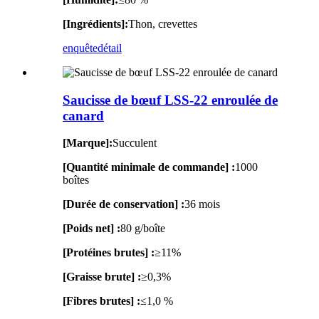
[Ingrédients]:
Thon, crevettes
enquête
détail
Saucisse de bœuf LSS-22 enroulée de
canard
[Marque]:
Succulent
[Quantité minimale de commande] :
1000
boîtes
[Durée de conservation] :
36 mois
[Poids net] :
80 g/boîte
[Protéines brutes] :
≥11%
[Graisse brute] :
≥0,3%
[Fibres brutes] :
≤1,0 %