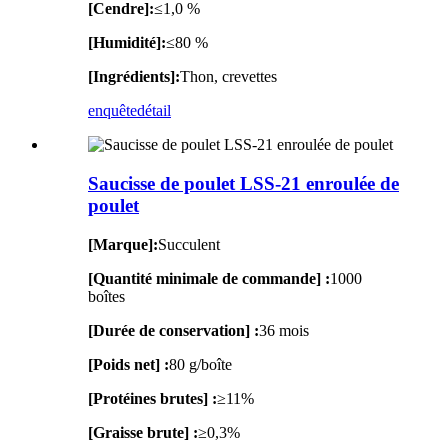
[Cendre]:
≤1,0 %
[Humidité]:
≤80 %
[Ingrédients]:
Thon, crevettes
enquête
détail
Saucisse de poulet LSS-21 enroulée de
poulet
[Marque]:
Succulent
[Quantité minimale de commande] :
1000
boîtes
[Durée de conservation] :
36 mois
[Poids net] :
80 g/boîte
[Protéines brutes] :
≥11%
[Graisse brute] :
≥0,3%