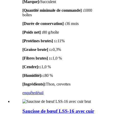
[Marque]:
Succulent
[Quantité minimale de commande] :
1000
boîtes
[Durée de conservation] :
36 mois
[Poids net] :
80 g/boîte
[Protéines brutes] :
≥11%
[Graisse brute] :
≥0,3%
[Fibres brutes] :
≤1,0 %
[Cendre]:
≤1,0 %
[Humidité]:
≤80 %
[Ingrédients]:
Thon, crevettes
enquête
détail
Saucisse de bœuf LSS-16 avec cuir