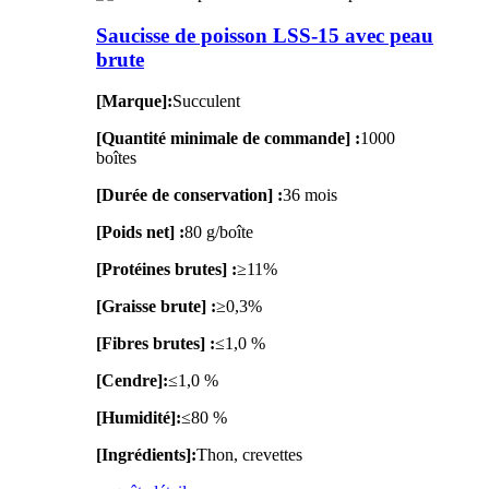
Saucisse de poisson LSS-15 avec peau
brute
[Marque]:
Succulent
[Quantité minimale de commande] :
1000
boîtes
[Durée de conservation] :
36 mois
[Poids net] :
80 g/boîte
[Protéines brutes] :
≥11%
[Graisse brute] :
≥0,3%
[Fibres brutes] :
≤1,0 %
[Cendre]:
≤1,0 %
[Humidité]:
≤80 %
[Ingrédients]:
Thon, crevettes