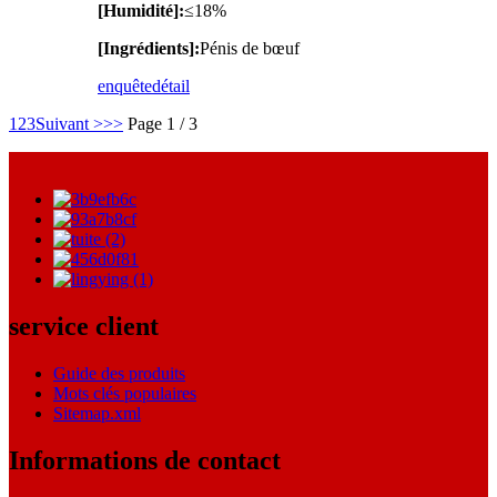
[Humidité]:
≤18%
[Ingrédients]:
Pénis de bœuf
enquête
détail
1
2
3
Suivant >
>>
Page 1 / 3
service client
Guide des produits
Mots clés populaires
Sitemap.xml
Informations de contact