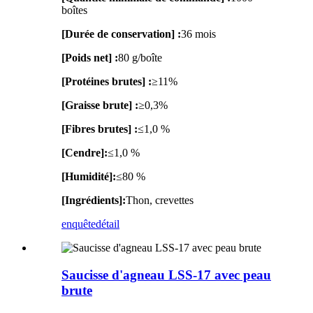
boîtes
[Durée de conservation] :
36 mois
[Poids net] :
80 g/boîte
[Protéines brutes] :
≥11%
[Graisse brute] :
≥0,3%
[Fibres brutes] :
≤1,0 %
[Cendre]:
≤1,0 %
[Humidité]:
≤80 %
[Ingrédients]:
Thon, crevettes
enquête
détail
Saucisse d'agneau LSS-17 avec peau
brute