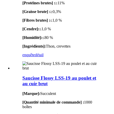
[Protéines brutes] :
≥11%
[Graisse brute] :
≥0,3%
[Fibres brutes] :
≤1,0 %
[Cendre]:
≤1,0 %
[Humidité]:
≤80 %
[Ingrédients]:
Thon, crevettes
enquête
détail
Saucisse Flossy LSS-19 au poulet et
au cuir brut
[Marque]:
Succulent
[Quantité minimale de commande] :
1000
boîtes