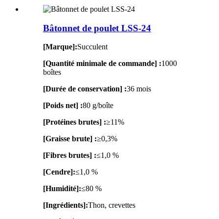
Bâtonnet de poulet LSS-24
[Marque]:
Succulent
[Quantité minimale de commande] :
1000
boîtes
[Durée de conservation] :
36 mois
[Poids net] :
80 g/boîte
[Protéines brutes] :
≥11%
[Graisse brute] :
≥0,3%
[Fibres brutes] :
≤1,0 %
[Cendre]:
≤1,0 %
[Humidité]:
≤80 %
[Ingrédients]:
Thon, crevettes