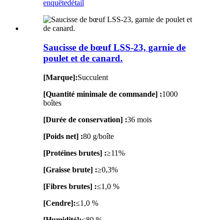
enquête
détail
Saucisse de bœuf LSS-23, garnie de
poulet et de canard.
[Marque]:
Succulent
[Quantité minimale de commande] :
1000
boîtes
[Durée de conservation] :
36 mois
[Poids net] :
80 g/boîte
[Protéines brutes] :
≥11%
[Graisse brute] :
≥0,3%
[Fibres brutes] :
≤1,0 %
[Cendre]:
≤1,0 %
[Humidité]:
≤80 %