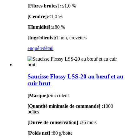
[Fibres brutes] :
≤1,0 %
[Cendre]:
≤1,0 %
[Humidité]:
≤80 %
[Ingrédients]:
Thon, crevettes
enquête
détail
Saucisse Flossy LSS-20 au bœuf et au
cuir brut
[Marque]:
Succulent
[Quantité minimale de commande] :
1000
boîtes
[Durée de conservation] :
36 mois
[Poids net] :
80 g/boîte