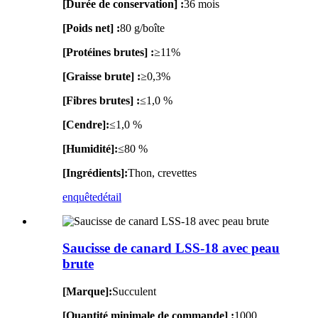
[Durée de conservation] :
36 mois
[Poids net] :
80 g/boîte
[Protéines brutes] :
≥11%
[Graisse brute] :
≥0,3%
[Fibres brutes] :
≤1,0 %
[Cendre]:
≤1,0 %
[Humidité]:
≤80 %
[Ingrédients]:
Thon, crevettes
enquête
détail
Saucisse de canard LSS-18 avec peau
brute
[Marque]:
Succulent
[Quantité minimale de commande] :
1000