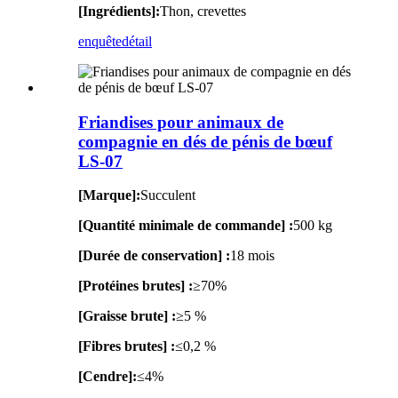
[Ingrédients]:
Thon, crevettes
enquête
détail
Friandises pour animaux de
compagnie en dés de pénis de bœuf
LS-07
[Marque]:
Succulent
[Quantité minimale de commande] :
500 kg
[Durée de conservation] :
18 mois
[Protéines brutes] :
≥70%
[Graisse brute] :
≥5 %
[Fibres brutes] :
≤0,2 %
[Cendre]:
≤4%