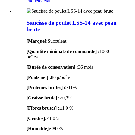
enquête
détail
Saucisse de poulet LSS-14 avec peau
brute
[Marque]:
Succulent
[Quantité minimale de commande] :
1000
boîtes
[Durée de conservation] :
36 mois
[Poids net] :
80 g/boîte
[Protéines brutes] :
≥11%
[Graisse brute] :
≥0,3%
[Fibres brutes] :
≤1,0 %
[Cendre]:
≤1,0 %
[Humidité]:
≤80 %