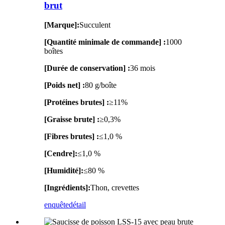
brut
[Marque]:
Succulent
[Quantité minimale de commande] :
1000
boîtes
[Durée de conservation] :
36 mois
[Poids net] :
80 g/boîte
[Protéines brutes] :
≥11%
[Graisse brute] :
≥0,3%
[Fibres brutes] :
≤1,0 %
[Cendre]:
≤1,0 %
[Humidité]:
≤80 %
[Ingrédients]:
Thon, crevettes
enquête
détail