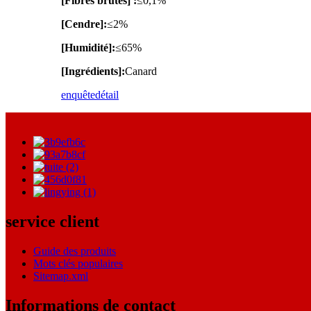
[Fibres brutes] :
≤0,1%
[Cendre]:
≤2%
[Humidité]:
≤65%
[Ingrédients]:
Canard
enquête
détail
service client
Guide des produits
Mots clés populaires
Sitemap.xml
Informations de contact