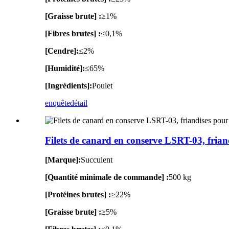
[Graisse brute] :
≥1%
[Fibres brutes] :
≤0,1%
[Cendre]:
≤2%
[Humidité]:
≤65%
[Ingrédients]:
Poulet
enquête
détail
Filets de canard en conserve LSRT-03, fria
[Marque]:
Succulent
[Quantité minimale de commande] :
500 kg
[Protéines brutes] :
≥22%
[Graisse brute] :
≥5%