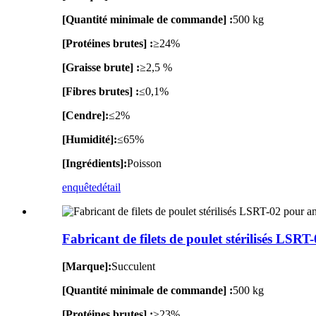
[Quantité minimale de commande] :
500 kg
[Protéines brutes] :
≥24%
[Graisse brute] :
≥2,5 %
[Fibres brutes] :
≤0,1%
[Cendre]:
≤2%
[Humidité]:
≤65%
[Ingrédients]:
Poisson
enquête
détail
Fabricant de filets de poulet stérilisés LS
[Marque]:
Succulent
[Quantité minimale de commande] :
500 kg
[Protéines brutes] :
≥23%