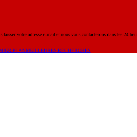
s laisser votre adresse e-mail et nous vous contacterons dans les 24 heu
MIER PLAN
MEILLEURES RECHERCHES