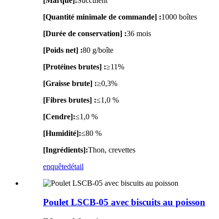
[Marque]:
Succulent
[Quantité minimale de commande] :
1000 boîtes
[Durée de conservation] :
36 mois
[Poids net] :
80 g/boîte
[Protéines brutes] :
≥11%
[Graisse brute] :
≥0,3%
[Fibres brutes] :
≤1,0 %
[Cendre]:
≤1,0 %
[Humidité]:
≤80 %
[Ingrédients]:
Thon, crevettes
enquête
détail
Poulet LSCB-05 avec biscuits au poisson