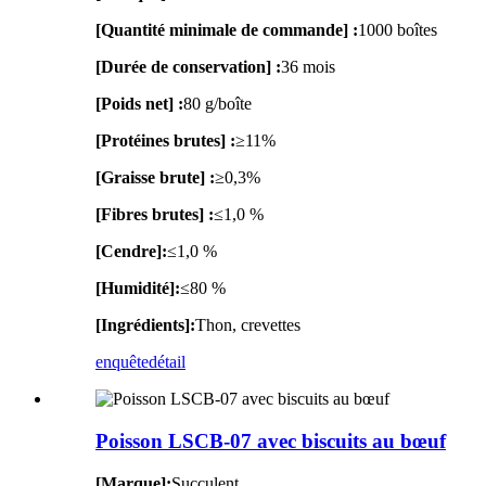
[Quantité minimale de commande] :
1000 boîtes
[Durée de conservation] :
36 mois
[Poids net] :
80 g/boîte
[Protéines brutes] :
≥11%
[Graisse brute] :
≥0,3%
[Fibres brutes] :
≤1,0 %
[Cendre]:
≤1,0 %
[Humidité]:
≤80 %
[Ingrédients]:
Thon, crevettes
enquête
détail
Poisson LSCB-07 avec biscuits au bœuf
[Marque]:
Succulent