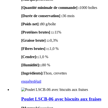
[Quantité minimale de commande] :
1000 boîtes
[Durée de conservation] :
36 mois
[Poids net] :
80 g/boîte
[Protéines brutes] :
≥11%
[Graisse brute] :
≥0,3%
[Fibres brutes] :
≤1,0 %
[Cendre]:
≤1,0 %
[Humidité]:
≤80 %
[Ingrédients]:
Thon, crevettes
enquête
détail
Poulet LSCB-06 avec biscuits aux fraises