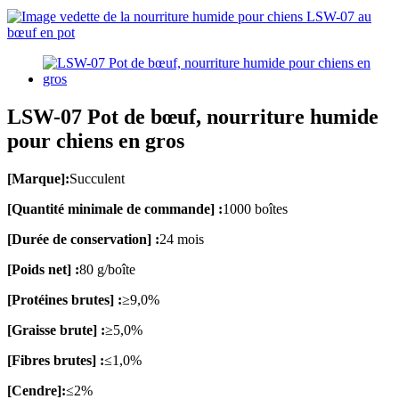
LSW-07 Pot de bœuf, nourriture humide
pour chiens en gros
[Marque]:
Succulent
[Quantité minimale de commande] :
1000 boîtes
[Durée de conservation] :
24 mois
[Poids net] :
80 g/boîte
[Protéines brutes] :
≥9,0%
[Graisse brute] :
≥5,0%
[Fibres brutes] :
≤1,0%
[Cendre]:
≤2%