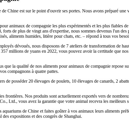
e Chine est sur le point d'ouvrir ses portes. Nous avons préparé une v
our animaux de compagnie les plus expérimentés et les plus fiables de Ch
8, forts de plus de vingt ans d'expertise, nous sommes devenus l'un des
isés, aliments humides, litière pour chats, etc. – répond à tous vos besoi
ployés dévoués, nous disposons de 7 ateliers de transformation de haute
n de 357 millions de yuans en 2022, vous pouvez avoir la certitude que 
que la qualité de nos aliments pour animaux de compagnie repose sur 
 de vos compagnons à quatre pattes.
iers de posséder 20 élevages de poulets, 10 élevages de canards, 2 abattoi
 les frontières. Nos produits sont actuellement exportés vers de nombre
, Ltd., vous avez la garantie que votre animal recevra les meilleurs 
s aquariums de Chine et faites goûter à vos animaux leurs aliments pré
l des expositions et des congrès de Shanghai.