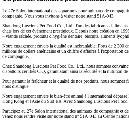
Le 27e Salon international des aquariums pour animaux de compagnie d
compagnie. Nous vous invitons à visiter notre stand 51A-043.
Shandong Luscious Pet Food Co., Ltd., l'un des fabricants d'aliments p
chats lors de cet événement prestigieux. Depuis notre création en 199
– viande séchée, produits d'hygiène dentaire, biscuits, aliments lyophil
Notre engagement envers la qualité est inébranlable. Forts de 2 300 em
millions de dollars américains et un chiffre d'affaires à l'exportatio
de compagnie.
Chez Shandong Luscious Pet Food Co., Ltd., nous sommes convaincus 
d'abattoirs certifiés ClQ, garantissant ainsi la sécurité et la nutrition
Pour garantir la fraîcheur et la qualité de nos produits, nous sommes f
nous distingue.
Notre engagement envers le bien-être animal à l'international dépasse
Hong Kong et l'Asie du Sud-Est. Avec Shandong Luscious Pet Food Co.
Participez au 27e Salon international des animaux de compagnie et de
venez nous rendre visite sur notre stand n° 51A-043 au Centre nationa