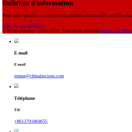
Bulletins d'information
Pour toute question concernant nos produits ou nos tarifs, veuillez nou
Envoyer une demande
© Droits d'auteur - 2010-2026 : Tous droits réservés.
BLOG DE PRE
E-mail
E-mail
emma@chinaluscious.com
Téléphone
Tél.
+8613791869655