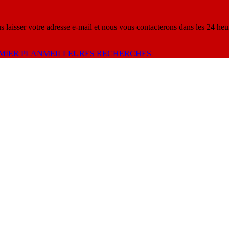
s laisser votre adresse e-mail et nous vous contacterons dans les 24 heu
MIER PLAN
MEILLEURES RECHERCHES