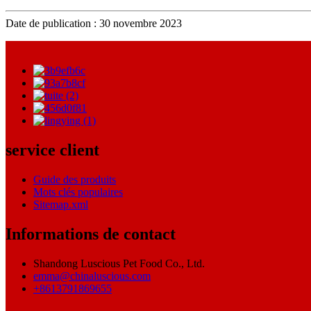
Date de publication : 30 novembre 2023
service client
Guide des produits
Mots clés populaires
Sitemap.xml
Informations de contact
Shandong Luscious Pet Food Co., Ltd.
emma@chinaluscious.com
+8613791869655