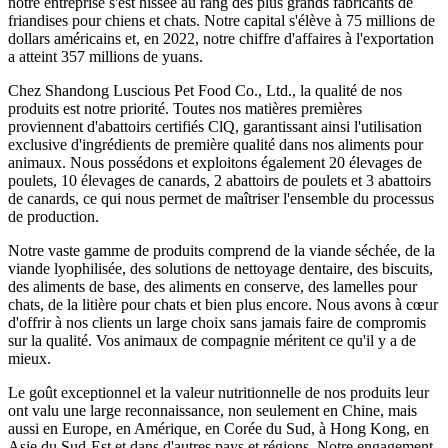
notre entreprise s'est hissée au rang des plus grands fabricants de
friandises pour chiens et chats. Notre capital s'élève à 75 millions de
dollars américains et, en 2022, notre chiffre d'affaires à l'exportation
a atteint 357 millions de yuans.
Chez Shandong Luscious Pet Food Co., Ltd., la qualité de nos
produits est notre priorité. Toutes nos matières premières
proviennent d'abattoirs certifiés ClQ, garantissant ainsi l'utilisation
exclusive d'ingrédients de première qualité dans nos aliments pour
animaux. Nous possédons et exploitons également 20 élevages de
poulets, 10 élevages de canards, 2 abattoirs de poulets et 3 abattoirs
de canards, ce qui nous permet de maîtriser l'ensemble du processus
de production.
Notre vaste gamme de produits comprend de la viande séchée, de la
viande lyophilisée, des solutions de nettoyage dentaire, des biscuits,
des aliments de base, des aliments en conserve, des lamelles pour
chats, de la litière pour chats et bien plus encore. Nous avons à cœur
d'offrir à nos clients un large choix sans jamais faire de compromis
sur la qualité. Vos animaux de compagnie méritent ce qu'il y a de
mieux.
Le goût exceptionnel et la valeur nutritionnelle de nos produits leur
ont valu une large reconnaissance, non seulement en Chine, mais
aussi en Europe, en Amérique, en Corée du Sud, à Hong Kong, en
Asie du Sud-Est et dans d'autres pays et régions. Notre engagement