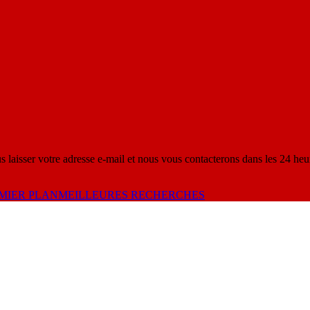
s laisser votre adresse e-mail et nous vous contacterons dans les 24 heu
MIER PLAN
MEILLEURES RECHERCHES