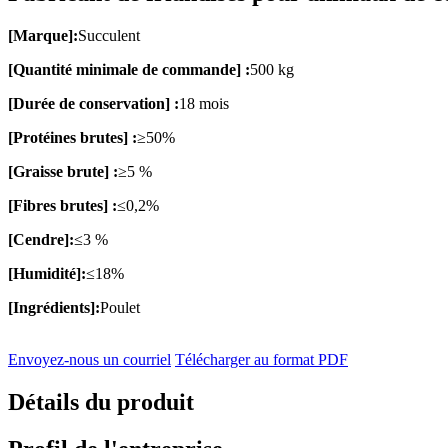
[Marque]:
Succulent
[Quantité minimale de commande] :
500 kg
[Durée de conservation] :
18 mois
[Protéines brutes] :
≥50%
[Graisse brute] :
≥5 %
[Fibres brutes] :
≤0,2%
[Cendre]:
≤3 %
[Humidité]:
≤18%
[Ingrédients]:
Poulet
Envoyez-nous un courriel
Télécharger au format PDF
Détails du produit