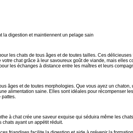
t la digestion et maintiennent un pelage sain
 les chats de tous âges et de toutes tailles. Ces délicieuses f
de votre chat grâce à leur savoureux goût de viande, mais elles 
 pour les échanges à distance entre les maîtres et leurs compagn
s âges et de toutes morphologies. Que vous ayez un chaton, un 
 à une alimentation saine. Elles sont idéales pour récompenser 
 pattes.
menthe à chat crée une saveur exquise qui séduira même les chats 
 chats ayant un appétit réduit.
 ces friandises facilite la digestion et aide à prévenir la format