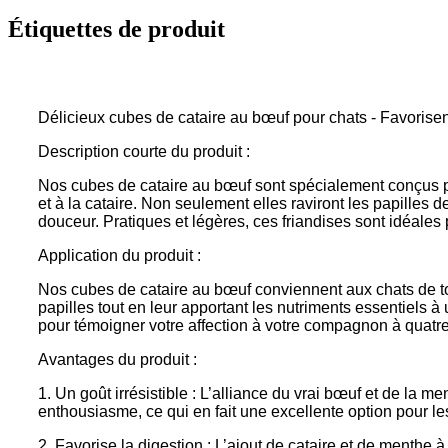
Étiquettes de produit
Délicieux cubes de cataire au bœuf pour chats - Favorisen
Description courte du produit :
Nos cubes de cataire au bœuf sont spécialement conçus pour
et à la cataire. Non seulement elles raviront les papilles 
douceur. Pratiques et légères, ces friandises sont idéales
Application du produit :
Nos cubes de cataire au bœuf conviennent aux chats de tou
papilles tout en leur apportant les nutriments essentiels
pour témoigner votre affection à votre compagnon à quatre
Avantages du produit :
1. Un goût irrésistible : L’alliance du vrai bœuf et de la 
enthousiasme, ce qui en fait une excellente option pour les
2. Favorise la digestion : L’ajout de cataire et de menthe à