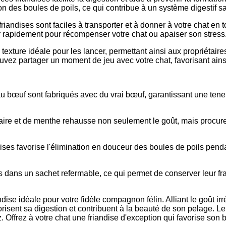
ion des boules de poils, ce qui contribue à un système digestif sa
 friandises sont faciles à transporter et à donner à votre chat en
r rapidement pour récompenser votre chat ou apaiser son stress
ne texture idéale pour les lancer, permettant ainsi aux propriéta
ez partager un moment de jeu avec votre chat, favorisant ainsi 
au bœuf sont fabriqués avec du vrai bœuf, garantissant une teneu
cataire et de menthe rehausse non seulement le goût, mais procure
ises favorise l'élimination en douceur des boules de poils penda
s dans un sachet refermable, ce qui permet de conserver leur fr
ise idéale pour votre fidèle compagnon félin. Alliant le goût irré
vorisent sa digestion et contribuent à la beauté de son pelage. Leu
 Offrez à votre chat une friandise d'exception qui favorise son 