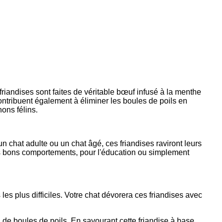
riandises sont faites de véritable bœuf infusé à la menthe
contribuent également à éliminer les boules de poils en
ons félins.
chat adulte ou un chat âgé, ces friandises raviront leurs
les bons comportements, pour l'éducation ou simplement
les plus difficiles. Votre chat dévorera ces friandises avec
ion de boules de poils. En savourant cette friandise à base