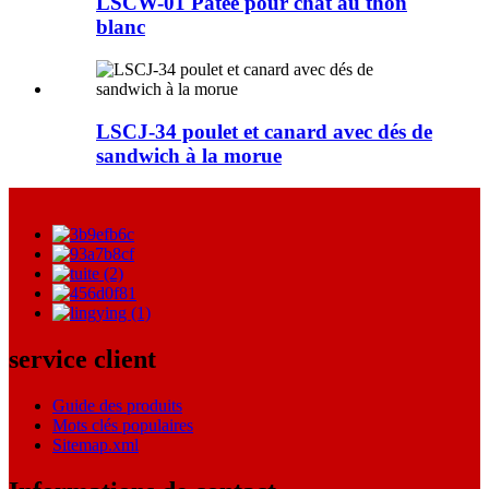
LSCW-01 Pâtée pour chat au thon
blanc
LSCJ-34 poulet et canard avec dés de
sandwich à la morue
service client
Guide des produits
Mots clés populaires
Sitemap.xml